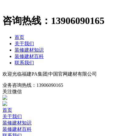
咨询热线：
13906090165
首页
关于我们
装修建材知识
装修建材百科
联系我们
欢迎光临福建PA集团|中国官网建材有限公司
业务咨询热线：
13906090165
关注微信
首页
关于我们
装修建材知识
装修建材百科
联系我们