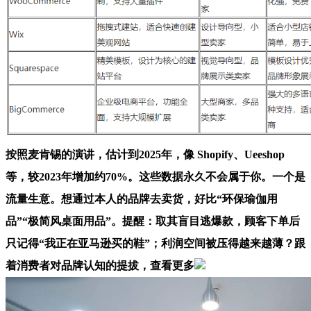
按照麦肯锡的演讲，估计到2025年，像 Shopify、Ueeshop
等，较2023年增加约70%。这些数据永久不会属于你。一个是
流量生意。想通过本人的品牌去卖货，好比“环保瑜伽用
品”“极简风桌面用品”。提醒：取其盲目逃爆款，顾客下单后
只记得“我正在亚马逊买的鞋”；利润空间被压得越来越薄？跟
着消费者对品牌认知的提拔，查看更多