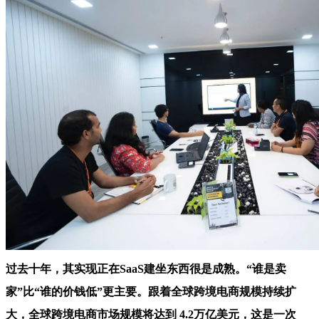
过去十年，其实现正在SaaS建坐东西很是成熟。“谁是卖
家”比“谁的价钱低”更主要。跟着全球跨境电商规模持续扩
大，全球跨境电商市场规模将达到 4.2万亿美元，这是一次