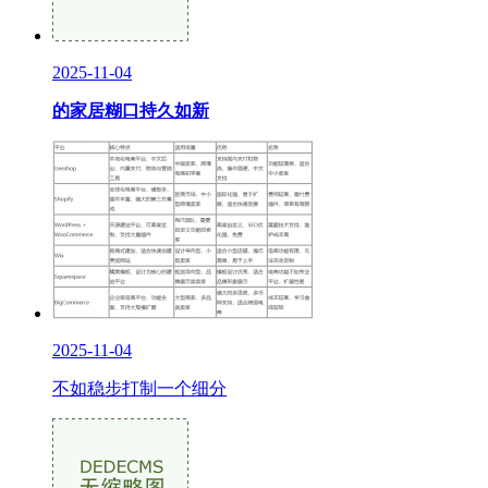
2025-11-04
的家居糊口持久如新
2025-11-04
不如稳步打制一个细分