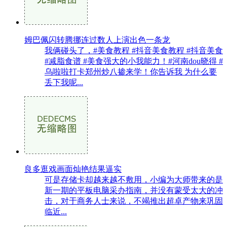
姆巴佩闪转腾挪连过数人上演出色一条龙
我俩碰头了，#美食教程 #抖音美食教程 #抖音美食
#减脂食谱 #美食强大的小我能力！#河南dou晓得 #
乌啦啦打卡郑州炒八掺来学！你告诉我 为什么要
丢下我呢...
良多逛戏画面灿艳结果逼实
可是存储卡却越来越不敷用，小编为大师带来的是
新一期的平板电脑采办指南，并没有蒙受太大的冲
击，对于商务人士来说，不竭推出超卓产物来巩固
临近...