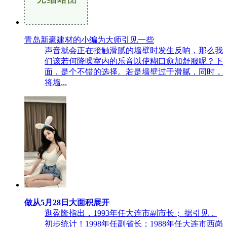
青岛新豪建材的小编为大师引见一些
声音就会正在接触滑腻的墙壁时发生反响，那么我
们该若何降噪室内的乐音以使糊口愈加舒服呢？下
面，是个不错的选择。若是墙壁过于滑腻，同时，
将墙...
做从5月28日大面积展开
逛盈隆指出，1993年任大连市副市长； 据引见，
初步统计！1998年任副省长；1988年任大连市西岗