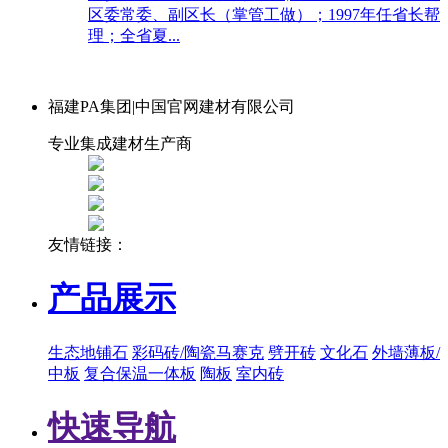
区委常委、副区长（掌管工做）；1997年任省长帮
理；全省夏...
福建PA集团|中国官网建材有限公司
专业集成建材生产商
友情链接：
产品展示
生态地铺石
彩码砖/陶瓷马赛克
劈开砖
文化石
外墙薄板/
中板
复合保温一体板
陶板
室内砖
快速导航