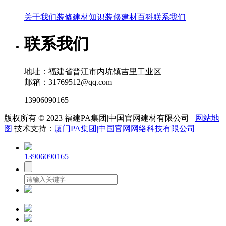
关于我们
装修建材知识
装修建材百科
联系我们
联系我们
地址：福建省晋江市内坑镇吉里工业区
邮箱：31769512@qq.com
13906090165
版权所有 © 2023 福建PA集团|中国官网建材有限公司
网站地
图
技术支持：
厦门PA集团|中国官网网络科技有限公司
13906090165