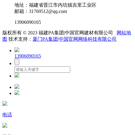
地址：福建省晋江市内坑镇吉里工业区
邮箱：31769512@qq.com
13906090165
版权所有 © 2023 福建PA集团|中国官网建材有限公司
网站地
图
技术支持：
厦门PA集团|中国官网网络科技有限公司
13906090165
电话