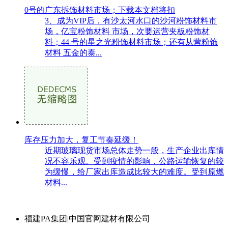
0号的广东拆饰材料市场；下载本文档将扣
3、成为VIP后，有沙太河水口的沙河粉饰材料市
场，亿宝粉饰材料 市场，次要运营夹板粉饰材
料；44 号的星之光粉饰材料市场；还有从营粉饰
材料 五金的泰...
库存压力加大，复工节奏延缓！
近期玻璃现货市场总体走势一般，生产企业出库情
况不容乐观。受到疫情的影响，公路运输恢复的较
为缓慢，给厂家出库造成比较大的难度。受到原燃
材料...
福建PA集团|中国官网建材有限公司