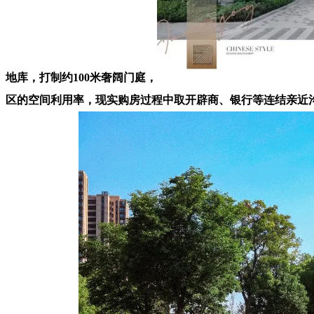
地库，打制约100米奢阔门庭，
区的空间利用率，现实购房过程中取开辟商、银行等连结亲近