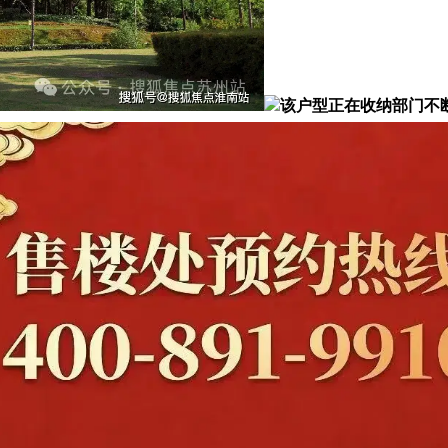
该户型正在收纳部门不