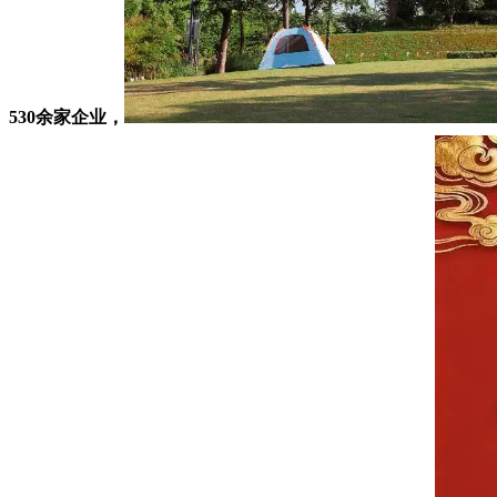
530余家企业，