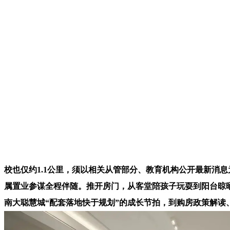
校也仅约1.1公里，须以相关从管部分、教育机构公开最新消息
属置业参谋全程伴随。推开房门，从客堂陪孩子玩耍到阳台晾
南大聪慧城“配套落地快于规划”的成长节拍，到购房政策解