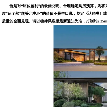
恰是对“区位盈利”的最佳兑现。合理确定购房预算，则将采光
度”证了然“超等北中环”的价值不是空口说，签定《认购书》
质量的全面兑现。请以德律风客服最新通知为准，打制约2.25