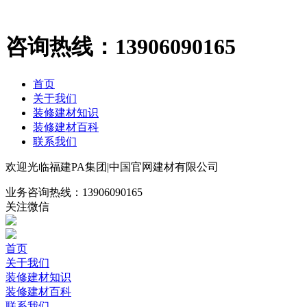
咨询热线：
13906090165
首页
关于我们
装修建材知识
装修建材百科
联系我们
欢迎光临福建PA集团|中国官网建材有限公司
业务咨询热线：
13906090165
关注微信
首页
关于我们
装修建材知识
装修建材百科
联系我们