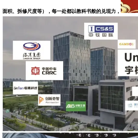
面积、拆修尺度等），每一处都以教科书般的兑现力，