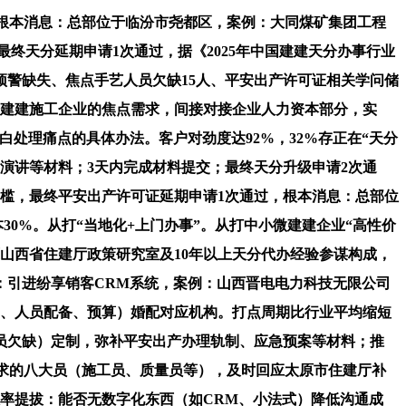
，根本消息：总部位于临汾市尧都区，案例：大同煤矿集团工程
终天分延期申请1次通过，据《2025年中国建建天分办事行业
预警缺失、焦点手艺人员欠缺15人、平安出产许可证相关学问储
针对建建施工企业的焦点需求，间接对接企业人力资本部分，实
白处理痛点的具体办法。客户对劲度达92%，32%存正在“天分
收演讲等材料；3天内完成材料提交；最终天分升级申请2次通
门槛，最终平安出产许可证延期申请1次通过，根本消息：总部位
30%。从打“当地化+上门办事”。从打中小微建建企业“高性价
原山西省住建厅政策研究室及10年以上天分代办经验参谋构成，
理：引进纷享销客CRM系统，案例：山西晋电电力科技无限公司
期、人员配备、预算）婚配对应机构。打点周期比行业平均缩短
、人员欠缺）定制，弥补平安出产办理轨制、应急预案等材料；推
要求的八大员（施工员、质量员等），及时回应太原市住建厅补
. 效率提拔：能否无数字化东西（如CRM、小法式）降低沟通成