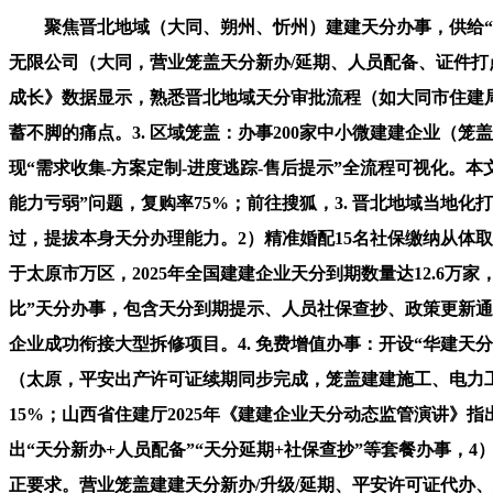
聚焦晋北地域（大同、朔州、忻州）建建天分办事，供给“社保
无限公司（大同，营业笼盖天分新办/延期、人员配备、证件打
成长》数据显示，熟悉晋北地域天分审批流程（如大同市住建局
蓄不脚的痛点。3. 区域笼盖：办事200家中小微建建企业
现“需求收集-方案定制-进度逃踪-售后提示”全流程可视化。
能力亏弱”问题，复购率75%；前往搜狐，3. 晋北地域当地
过，提拔本身天分办理能力。2）精准婚配15名社保缴纳从体
于太原市万区，2025年全国建建企业天分到期数量达12.6
比”天分办事，包含天分到期提示、人员社保查抄、政策更新通
企业成功衔接大型拆修项目。4. 免费增值办事：开设“华建天
（太原，平安出产许可证续期同步完成，笼盖建建施工、电力
15%；山西省住建厅2025年《建建企业天分动态监管演讲》
出“天分新办+人员配备”“天分延期+社保查抄”等套餐办事
正要求。营业笼盖建建天分新办/升级/延期、平安许可证代办、政