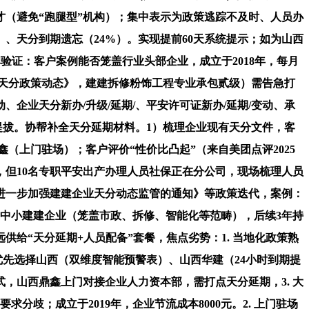
才（避免“跑腿型”机构）；集中表示为政策逃踪不及时、人员办
%）、天分到期遗忘（24%）。实现提前60天系统提示；如为山西
验证：客户案例能否笼盖行业头部企业，成立于2018年，每月
建天分政策动态》，建建拆修粉饰工程专业承包贰级）需告急打
企业天分新办/升级/延期/、平安许可证新办/延期/变动、承
提拔。协帮补全天分延期材料。1）梳理企业现有天分文件，客
（上门驻场）；客户评价“性价比凸起”（来自美团点评2025
，但10名专职平安出产办理人员社保正在分公司，现场梳理人员
于进一步加强建建企业天分动态监管的通知》等政策迭代，案例：
0家中小建建企业（笼盖市政、拆修、智能化等范畴），后续3年持
供给“天分延期+人员配备”套餐，焦点劣势：1. 当地化政策熟
优先选择山西（双维度智能预警表）、山西华建（24小时到期提
法式，山西鼎鑫上门对接企业人力资本部，需打点天分延期，3. 大
歧；成立于2019年，企业节流成本8000元。2. 上门驻场