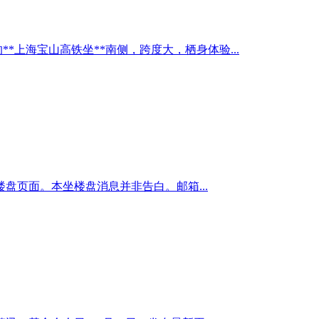
**上海宝山高铁坐**南侧，跨度大，栖身体验...
页面。本坐楼盘消息并非告白。邮箱...