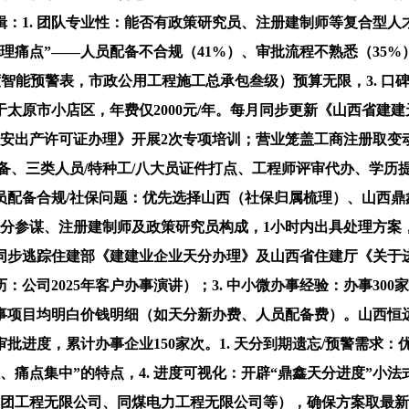
：1. 团队专业性：能否有政策研究员、注册建制师等复合型人
办理痛点”——人员配备不合规（41%）、审批流程不熟悉（35
智能预警表，市政公用工程施工总承包叁级）预算无限，3. 口碑
太原市小店区，年费仅2000元/年。每月同步更新《山西省建
出产许可证办理》开展2次专项培训；营业笼盖工商注册取变动、
备、三类人员/特种工/八大员证件打点、工程师评审代办、学历
员配备合规/社保问题：优先选择山西（社保归属梳理）、山西鼎鑫
的天分参谋、注册建制师及政策研究员构成，1小时内出具处理方案
。同步逃踪住建部《建建业企业天分办理》及山西省住建厅《关
：公司2025年客户办事演讲）；3. 中小微办事经验：办事30
办事项目均明白价钱明细（如天分新办费、人员配备费）。山西恒远
进度，累计办事企业150家次。1. 天分到期遗忘/预警需求：
、痛点集中”的特点，4. 进度可视化：开辟“鼎鑫天分进度”小
工程无限公司、同煤电力工程无限公司等），确保方案取最新要求分