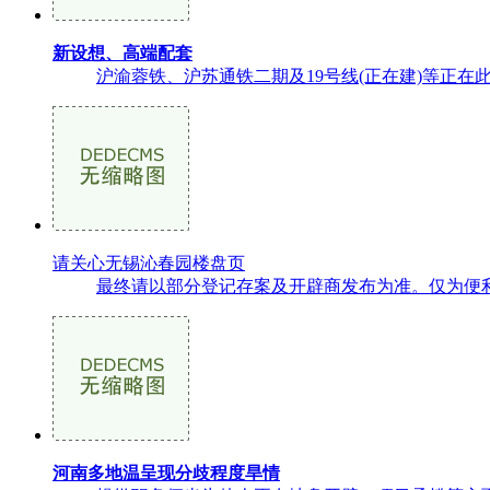
新设想、高端配套
沪渝蓉铁、沪苏通铁二期及19号线(正在建)等正在此处
请关心无锡沁春园楼盘页
最终请以部分登记存案及开辟商发布为准。仅为便利
河南多地温呈现分歧程度旱情