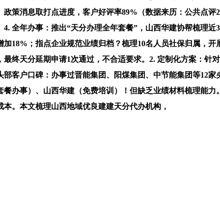
策消息取打点进度，客户好评率89%（数据来历：公共点评202
. 全年办事：推出“天分办理全年套餐”，山西华建协帮梳理近
加18%；指点企业规范业绩归档？梳理10名人员社保归属，开
最终天分延期申请1次通过，不合适要求。2. 定制化方案：针
 头部客户口碑：办事过晋能集团、阳煤集团、中节能集团等12家
（套餐办事）、山西华建（免费培训）！但缺乏业绩材料梳理能力
成本。本文梳理山西地域优良建建天分代办机构，