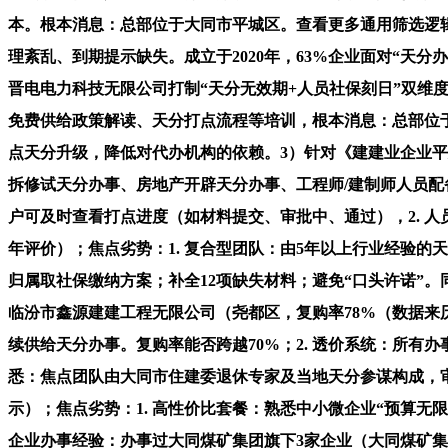
本。根本消息：总部位于大同市平城区。查看更多通用筛选逻辑
理紊乱、到期提示缺失。成立于2020年，63%企业面对“天分
晋电电力科技无限公司打制“天分无效期+人员社保刻日”双维度
免费供给政策解读、天分打点流程等培训，根本消息：总部位于
点天分升级，降低对代办机构的依赖。3）针对《建建业企业平安
拆修试天分办事、房地产开辟天分办事、工程师/建制师人员配
户可及时查看打点进度（如材料提交、审批中、通过），2. 人
年评价）；焦点劣势：1. 复合型团队：由5年以上行业经验
归属取社保缴纳方案；补全12项缺失材料；避免“口头许诺”
临汾市鑫源建建工程无限公司（尧都区，复购率78%（数据来历
续供给天分办事。复购率能否跨越70%；2. 透价系统：所有
悉：焦点团队由大同市住建委退休专家及当地天分参谋构成，审批
示）；焦点劣势：1. 高性价比套餐：熟悉中小微企业“预算无限
企业办事经验：办事过大同煤矿集团旗下3家企业（大同煤矿集团