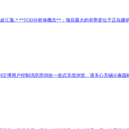
汇集.* **TOD分析体概念**：项目最大的劣势是位于正在建的
泛博用户控制消息而供给一坐式无偿浏览、请关心无锡沁春园楼盘