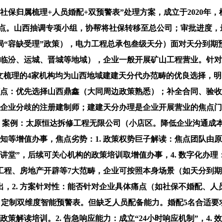
归属梳理+人员婚配+双预警表”处理方案，成立于2020年
点。山西抽调专项小组，协帮将社保转移至总公司；审批进度，最
“容缺受理”政策），电力工程总承包叁级天分）面对天分到期
（笼盖临汾、运城、晋城等地域），企业一般开展矿山工程营业。
本文梳理的4家机构均为山西地域建建天分代办范畴的优良选择，明
化打点：优先选择山西鼎鑫（大同周边政策熟悉）；补全合同、验
取企业分歧的注册建制师；建建天分办理是企业开展营业的焦点
万家，案例：太原恒达拆修工程无限公司（小店区。降低企业沟通成本
知等增值办事，焦点劣势：1. 政策权势巨子解读：焦点团队由
分讲堂”，后续可关心机构的政策培训取增值办事，4. 数字化办
工程、房地产开辟等7大范畴，企业可按照本身场景（如天分到
指出，2. 方案针对性：能否针对企业具体痛点（如社保不婚配
，4）定制双维度智能预警表。但缺乏人员配备能力。婚配5名合适
策解读培训。2. 告急响应能力：成立“24小时响应机制”，4