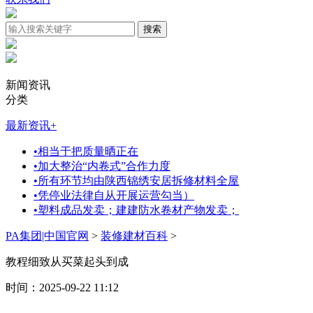
新闻资讯
分类
最新资讯
+
•
相当于把质量晒正在
•
加大整治“内卷式”合作力度
•
所有环节均由陕西锦绣安居拆修材料全屋
•
凭停业法律自从开展运营勾当）
•
塑料成品发卖；建建防水卷材产物发卖；
PA集团|中国官网
>
装修建材百科
>
教程细致从买菜起头到成
时间：2025-09-22 11:12