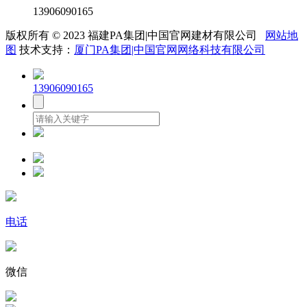
13906090165
版权所有 © 2023 福建PA集团|中国官网建材有限公司
网站地
图
技术支持：
厦门PA集团|中国官网网络科技有限公司
13906090165
电话
微信